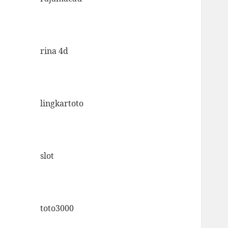
rina 4d
lingkartoto
slot
toto3000