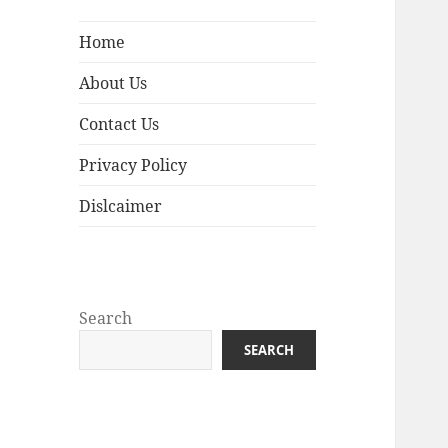
Home
About Us
Contact Us
Privacy Policy
Dislcaimer
Search
SEARCH