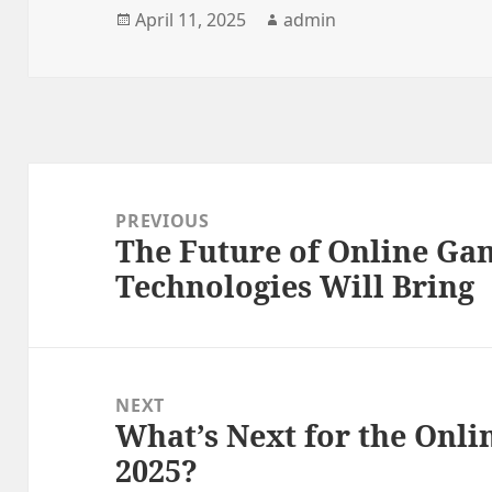
Posted
Author
April 11, 2025
admin
on
Post
navigation
PREVIOUS
The Future of Online G
Previous
Technologies Will Bring
post:
NEXT
What’s Next for the Onl
Next
2025?
post: