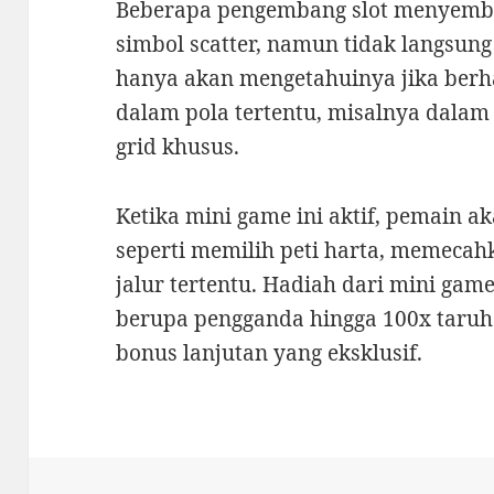
Beberapa pengembang slot menyembu
simbol scatter, namun tidak langsun
hanya akan mengetahuinya jika berh
dalam pola tertentu, misalnya dala
grid khusus.
Ketika mini game ini aktif, pemain ak
seperti memilih peti harta, memecahk
jalur tertentu. Hadiah dari mini game
berupa pengganda hingga 100x taruh
bonus lanjutan yang eksklusif.