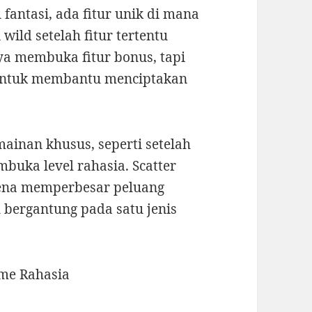
fantasi, ada fitur unik di mana
wild setelah fitur tertentu
nya membuka fitur bonus, tapi
 untuk membantu menciptakan
ainan khusus, seperti setelah
mbuka level rahasia. Scatter
arena memperbesar peluang
 bergantung pada satu jenis
me Rahasia